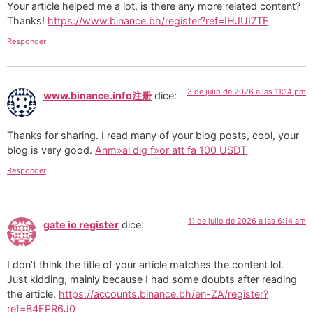
Your article helped me a lot, is there any more related content?
Thanks!
https://www.binance.bh/register?ref=IHJUI7TF
Responder
3 de julio de 2026 a las 11:14 pm
www.binance.info注册
dice:
Thanks for sharing. I read many of your blog posts, cool, your
blog is very good.
Anm»al dig f»or att fa 100 USDT
Responder
11 de julio de 2026 a las 6:14 am
gate io register
dice:
I don’t think the title of your article matches the content lol.
Just kidding, mainly because I had some doubts after reading
the article.
https://accounts.binance.bh/en-ZA/register?
ref=B4EPR6J0