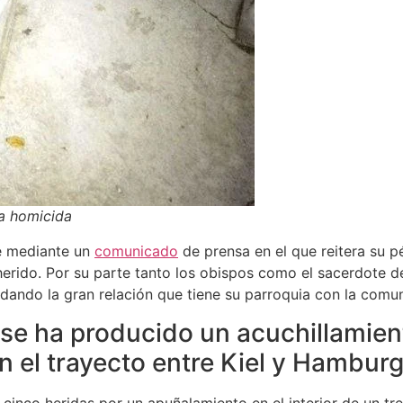
a homicida
e mediante un
comunicado
de prensa en el que reitera su p
herido. Por su parte tanto los obispos como el sacerdote 
dando la gran relación que tiene su parroquia con la comu
 se ha producido un acuchillamien
n el trayecto entre Kiel y Hambur
cinco heridas por un apuñalamiento en el interior de un tre