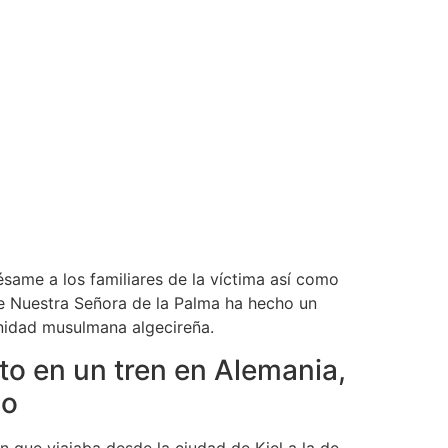
ésame a los familiares de la víctima así como
de Nuestra Señora de la Palma ha hecho un
nidad musulmana algecireña.
to en un tren en Alemania,
go
n que viajaba desde la ciudad de Kiel a la de