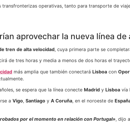
s transfronterizas operativas, tanto para transporte de via
ían aprovechar la nueva línea de 
de tren
de alta velocidad
, cuya primera parte se completar
ucirá de tres horas y media a menos de dos horas el trayec
ocidad
más amplia que también conectará
Lisboa
con
Opor
ctualmente.
oles, se espera que la línea conecte
Madrid
y
Lisboa
vía
erse a
Vigo
,
Santiago
y
A Coruña
, en el noroeste de
Españ
probados por el momento en relación con Portugal»
, dijo