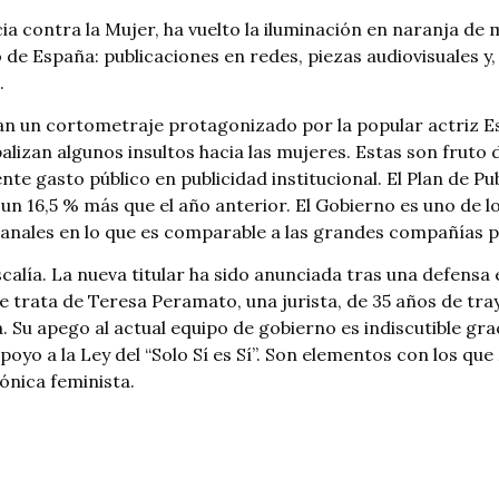
encia contra la Mujer, ha vuelto la iluminación en naranja 
de España: publicaciones en redes, piezas audiovisuales y,
.
can un cortometraje protagonizado por la popular actriz E
balizan algunos insultos hacia las mujeres. Estas son fruto d
te gasto público en publicidad institucional. El Plan de P
 un 16,5 % más que el año anterior. El Gobierno es uno de l
 canales en lo que es comparable a las grandes compañías p
calía. La nueva titular ha sido anunciada tras una defensa 
 Se trata de Teresa Peramato, una jurista, de 35 años de tr
ta. Su apego al actual equipo de gobierno es indiscutible gr
poyo a la Ley del “Solo Sí es Sí”. Son elementos con los 
tónica feminista.