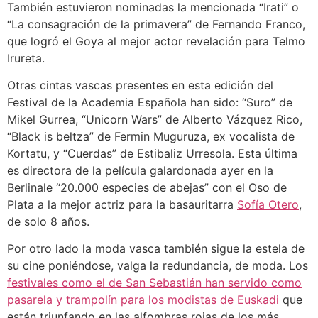
También estuvieron nominadas la mencionada “Irati” o
“La consagración de la primavera” de Fernando Franco,
que logró el Goya al mejor actor revelación para Telmo
Irureta.
Otras cintas vascas presentes en esta edición del
Festival de la Academia Española han sido: “Suro” de
Mikel Gurrea, “Unicorn Wars” de Alberto Vázquez Rico,
“Black is beltza” de Fermin Muguruza, ex vocalista de
Kortatu, y “Cuerdas” de Estibaliz Urresola. Esta última
es directora de la película galardonada ayer en la
Berlinale “20.000 especies de abejas” con el Oso de
Plata a la mejor actriz para la basauritarra
Sofía Otero
,
de solo 8 años.
Por otro lado la moda vasca también sigue la estela de
su cine poniéndose, valga la redundancia, de moda. Los
festivales como el de San Sebastián han servido como
pasarela y trampolín para los modistas de Euskadi
que
están triunfando en las alfombras rojas de los más