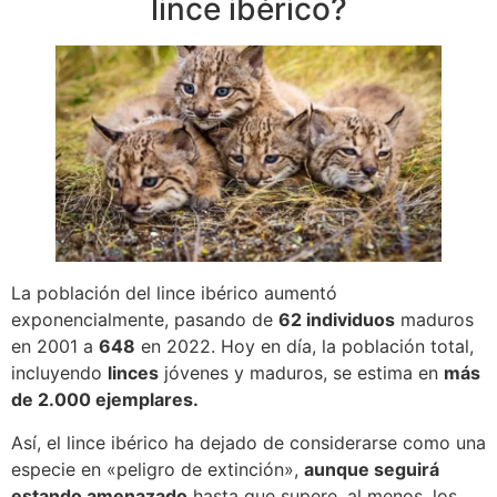
lince ibérico?
La población del lince ibérico aumentó
exponencialmente, pasando de
62 individuos
maduros
en 2001 a
648
en 2022. Hoy en día, la población total,
incluyendo
linces
jóvenes y maduros, se estima en
más
de 2.000 ejemplares.
Así, el lince ibérico ha dejado de considerarse como una
especie en «peligro de extinción»,
aunque seguirá
estando amenazado
hasta que supere, al menos, los