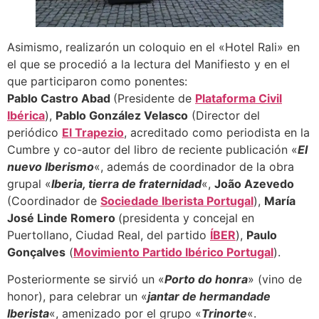
Asimismo, realizarón un coloquio en el «Hotel Rali» en
el que se procedió a la lectura del Manifiesto y en el
que participaron como ponentes:
Pablo Castro Abad
(Presidente de
Plataforma Civil
Ibérica
),
Pablo González Velasco
(Director del
periódico
El Trapezio
, acreditado como periodista en la
Cumbre y co-autor del libro de reciente publicación «
El
nuevo Iberismo
«, además de coordinador de la obra
grupal «
Iberia, tierra de fraternidad
«,
João Azevedo
(Coordinador de
Sociedade Iberista Portugal
),
María
José Linde Romero
(presidenta y concejal en
Puertollano, Ciudad Real, del partido
ÍBER
),
Paulo
Gonçalves
(
Movimiento Partido Ibérico Portugal
).
Posteriormente se sirvió un «
Porto do honra
» (vino de
honor), para celebrar un «
jantar de hermandade
Iberista
«, amenizado por el grupo «
Trinorte
«.