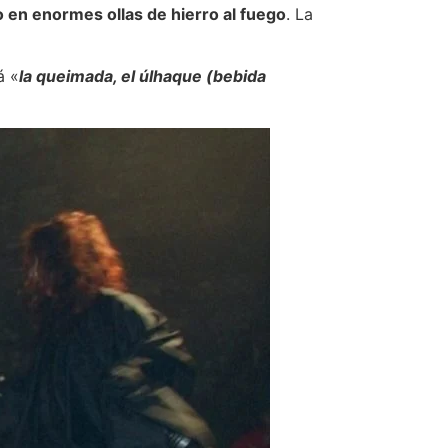
o en enormes ollas de hierro al fuego
. La
á «
la queimada, el úlhaque (bebida