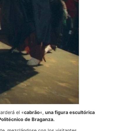
 arderá el «
cabrão
«,
una figura escultórica
Politécnico de Braganza.
te, mezclándose con los visitantes.