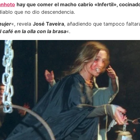
anhoto
hay que comer el macho cabrío «Infertil», cocinad
 diablo que no dio descendencia.
mujer
«, revela
José Taveira
, añadiendo que tampoco faltar
 café en la olla con la brasa
«.