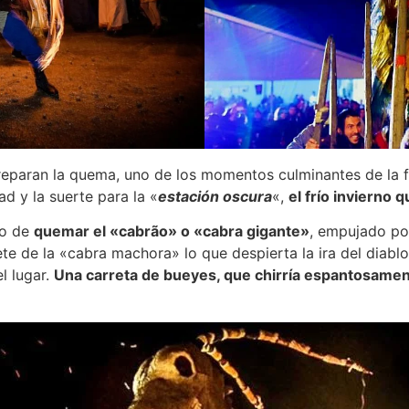
preparan la quema, uno de los momentos culminantes de la f
ad y la suerte para la «
estación oscura
«,
el frío invierno 
to de
quemar el «cabrão» o «cabra gigante»
, empujado po
ete de la «cabra machora» lo que despierta la ira del dia
l lugar.
Una carreta de bueyes, que chirría espantosame