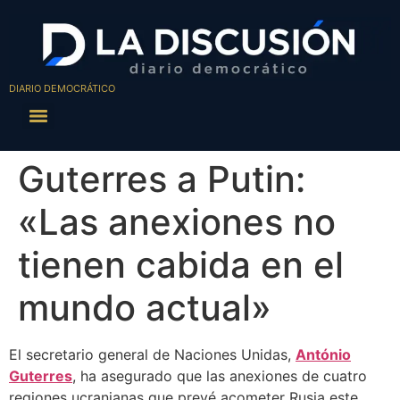
DIARIO DEMOCRÁTICO
Guterres a Putin:
«Las anexiones no
tienen cabida en el
mundo actual»
El secretario general de Naciones Unidas,
António
Guterres
, ha asegurado que las anexiones de cuatro
regiones ucranianas que prevé acometer Rusia este