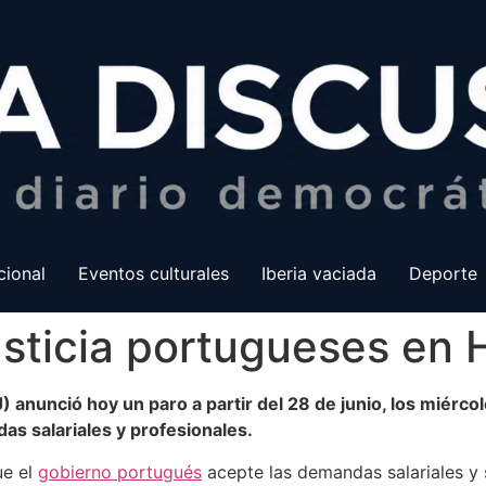
cional
Eventos culturales
Iberia vaciada
Deporte
usticia portugueses en
J) anunció hoy un paro a partir del 28 de junio, los miérco
s salariales y profesionales.
ue el
gobierno portugués
acepte las demandas salariales y 