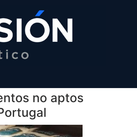
entos no aptos
Portugal