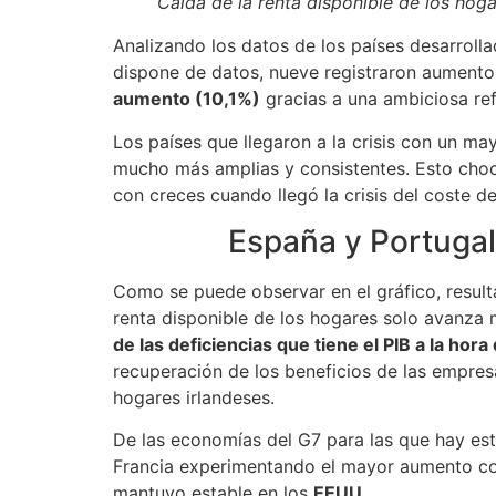
Caída de la renta disponible de los hog
Analizando los datos de los países desarrolla
dispone de datos, nueve registraron aumentos
aumento (10,1%)
gracias a una ambiciosa refo
Los países que llegaron a la crisis con un m
mucho más amplias y consistentes. Esto choc
con creces cuando llegó la crisis del coste de
España y Portugal
Como se puede observar en el gráfico, resulta 
renta disponible de los hogares solo avanza 
de las deficiencias que tiene el PIB a la hor
recuperación de los beneficios de las empres
hogares irlandeses.
De las economías del G7 para las que hay es
Francia experimentando el mayor aumento con 
mantuvo estable en los
EEUU
.