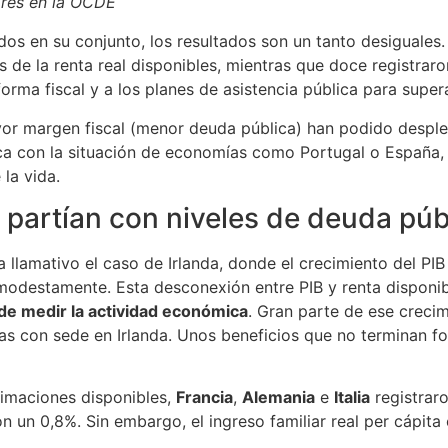
ares en la OCDE
dos en su conjunto, los resultados son un tanto desiguales
 de la renta real disponibles, mientras que doce registrar
rma fiscal y a los planes de asistencia pública para superar
ayor margen fiscal (menor deuda pública) han podido desple
a con la situación de economías como Portugal o España, 
 la vida.
 partían con niveles de deuda pú
llamativo el caso de Irlanda, donde el crecimiento del PIB c
modestamente. Esta desconexión entre PIB y renta disponibl
a de medir la actividad económica
. Gran parte de ese crecim
as con sede en Irlanda. Unos beneficios que no terminan fo
timaciones disponibles,
Francia
,
Alemania
e
Italia
registraro
un 0,8%. Sin embargo, el ingreso familiar real per cápit