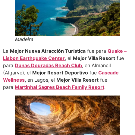
Madeira
La
Mejor Nueva Atracción Turística
fue para
Quake –
Lisbon Earthquake Center
, el
Mejor Villa Resort
fue
para
Dunas Douradas Beach Club
, en Almancil
(Algarve), el
Mejor Resort Deportivo
fue
Cascade
Wellness
, en Lagos, el
Mejor Villa Resort
fue
para
Martinhal Sagres Beach Family Resort
.