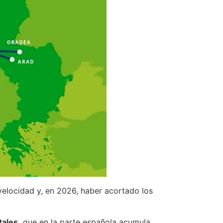
velocidad y, en 2026, haber acortado los
tales,
que en la parte española acumula